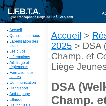
L.F.B.T.A.
Ac
Ligue Francophone Belge de Tir à l'Arc, asbl
Accueil
Accueil
>
Rés
Qui sommes-nous
Labellisation des
2025
> DSA (
clubs
Les clubs
Champ. et C
Informations
Arbitrage et
Liège Jeune
règlements
Formation des
cadres
Communication
DSA (Welk
Handisport
Anti-dopage
Champ. e
Ethique
Haut niveau