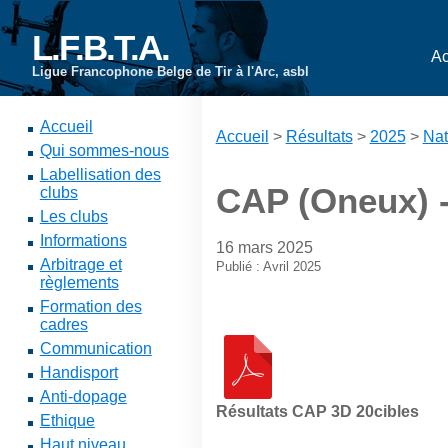
L.F.B.T.A.
Ac
Ligue Francophone Belge de Tir à l'Arc, asbl
Accueil
Accueil
>
Résultats
>
2025
>
Nat
Qui sommes-nous
Labellisation des
CAP (Oneux) -
clubs
Les clubs
Informations
16 mars 2025
Arbitrage et
Publié : Avril 2025
règlements
Formation des
cadres
Communication
Handisport
Anti-dopage
Résultats CAP 3D 20cibles
Ethique
Haut niveau