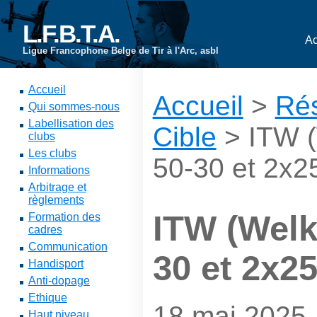
L.F.B.T.A.
Ac
Ligue Francophone Belge de Tir à l'Arc, asbl
Accueil
Accueil
>
Rés
Qui sommes-nous
Labellisation des
Cible
> ITW (
clubs
Les clubs
50-30 et 2x2
Informations
Arbitrage et
règlements
ITW (Welk
Formation des
cadres
Communication
30 et 2x2
Handisport
Anti-dopage
Ethique
18 mai 2025
Haut niveau