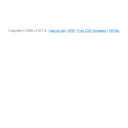
Copyright © 2026 L.F.B.T.A. |
plan du site
|
SPIP
|
Free CSS Templates
|
XHTML