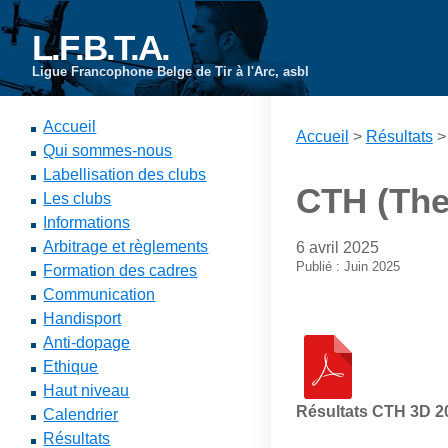
L.F.B.T.A.
Ligue Francophone Belge de Tir à l'Arc, asbl
Accueil
Accueil
>
Résultats
Qui sommes-nous
Labellisation des clubs
CTH (The
Les clubs
Informations
Arbitrage et règlements
6 avril 2025
Publié : Juin 2025
Formation des cadres
Communication
Handisport
Anti-dopage
Ethique
Haut niveau
Résultats CTH 3D 2
Calendrier
Résultats