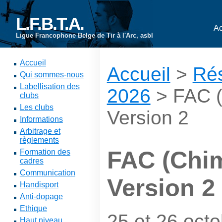
L.F.B.T.A.
Ac
Ligue Francophone Belge de Tir à l'Arc, asbl
Accueil
Accueil
>
Rés
Qui sommes-nous
Labellisation des
2026
> FAC (
clubs
Les clubs
Version 2
Informations
Arbitrage et
règlements
FAC (Chim
Formation des
cadres
Communication
Version 2
Handisport
Anti-dopage
Ethique
25 et 26 oct
Haut niveau