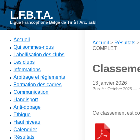
L.F.B.T.A.
Ligue Francophone Belge de Tir à l'Arc, asbl
Accueil
Accueil
>
Résultats
Qui sommes-nous
COMPLET
Labellisation des clubs
Les clubs
Classeme
Informations
Arbitrage et règlements
13 janvier 2026
Formation des cadres
Publié : Octobre 2025 — m
Communication
Handisport
Anti-dopage
Ce classement est con
Ethique
Haut niveau
Calendrier
Résultats