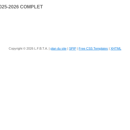
 2025-2026 COMPLET
Copyright © 2026 L.F.B.T.A. |
plan du site
|
SPIP
|
Free CSS Templates
|
XHTML