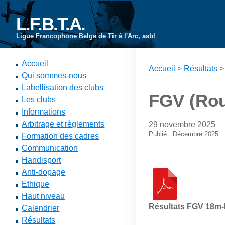
L.F.B.T.A.
Ligue Francophone Belge de Tir à l'Arc, asbl
Accueil
Accueil
>
Résultats
Qui sommes-nous
Labellisation des clubs
FGV (Rou
Les clubs
Informations
Arbitrage et règlements
29 novembre 2025
Publié : Décembre 2025
Formation des cadres
Communication
Handisport
Anti-dopage
Ethique
Haut niveau
Résultats FGV 18m-
Calendrier
Résultats