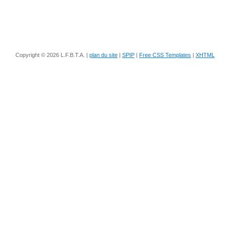
Copyright © 2026 L.F.B.T.A. |
plan du site
|
SPIP
|
Free CSS Templates
|
XHTML