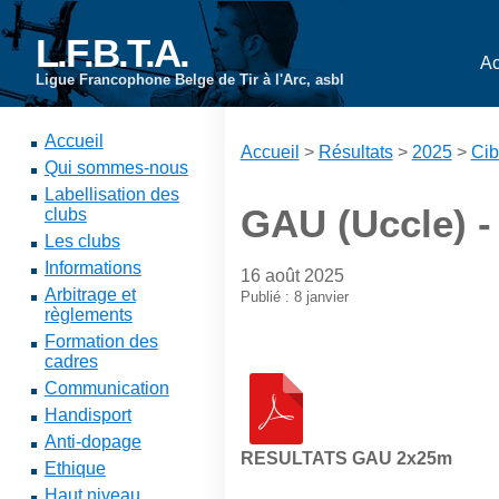
L.F.B.T.A.
Ac
Ligue Francophone Belge de Tir à l'Arc, asbl
Accueil
Accueil
>
Résultats
>
2025
>
Cib
Qui sommes-nous
Labellisation des
GAU (Uccle) 
clubs
Les clubs
Informations
16 août 2025
Arbitrage et
Publié : 8 janvier
règlements
Formation des
cadres
Communication
Handisport
Anti-dopage
RESULTATS GAU 2x25m
Ethique
Haut niveau