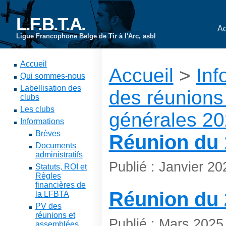
L.F.B.T.A.
Ac
Ligue Francophone Belge de Tir à l'Arc, asbl
Accueil
Accueil
>
Inf
Qui sommes-nous
Labellisation des
des réunions
clubs
Les clubs
générales 2
Informations
Brèves
Réunion du 
Documents
administratifs
Publié : Janvier 2
Statuts, ROI et
Règles
financières de
Réunion du 
la LFBTA
PV des
réunions et
Publié : Mars 2025
assemblées