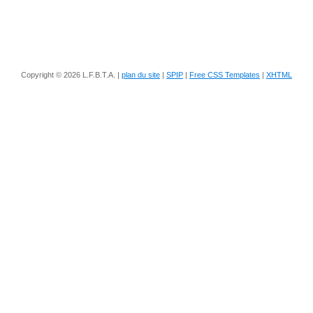
Copyright © 2026 L.F.B.T.A. |
plan du site
|
SPIP
|
Free CSS Templates
|
XHTML