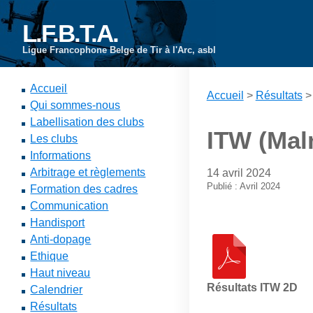
L.F.B.T.A.
Ligue Francophone Belge de Tir à l'Arc, asbl
Accueil
Accueil
>
Résultats
Qui sommes-nous
Labellisation des clubs
ITW (Mal
Les clubs
Informations
Arbitrage et règlements
14 avril 2024
Publié : Avril 2024
Formation des cadres
Communication
Handisport
Anti-dopage
Ethique
Haut niveau
Résultats ITW 2D
Calendrier
Résultats