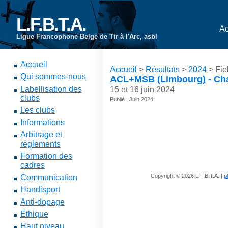
L.F.B.T.A.
Ac
Ligue Francophone Belge de Tir à l'Arc, asbl
Accueil
Accueil
>
Résultats
>
2024
> Fie
Qui sommes-nous
ACL+MSB (Limbourg) - Cha
Labellisation des
15 et 16 juin 2024
clubs
Publié : Juin 2024
Les clubs
Informations
Arbitrage et
règlements
Formation des
cadres
Copyright © 2026 L.F.B.T.A. |
p
Communication
Handisport
Anti-dopage
Ethique
Haut niveau