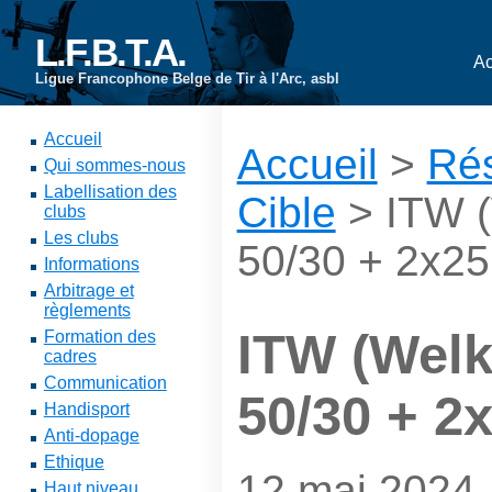
L.F.B.T.A.
Ac
Ligue Francophone Belge de Tir à l'Arc, asbl
Accueil
Accueil
>
Rés
Qui sommes-nous
Labellisation des
Cible
> ITW (
clubs
Les clubs
50/30 + 2x25
Informations
Arbitrage et
règlements
ITW (Welk
Formation des
cadres
Communication
50/30 + 2
Handisport
Anti-dopage
Ethique
12 mai 2024
Haut niveau