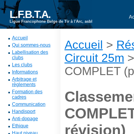
L.F.B.T.A.
Ac
Ligue Francophone Belge de Tir à l'Arc, asbl
Accueil
Accueil
>
Rés
Qui sommes-nous
Labellisation des
Circuit 25m
>
clubs
Les clubs
COMPLET (po
Informations
Arbitrage et
règlements
Classeme
Formation des
cadres
Communication
COMPLET
Handisport
Anti-dopage
révision)
Ethique
Haut niveau