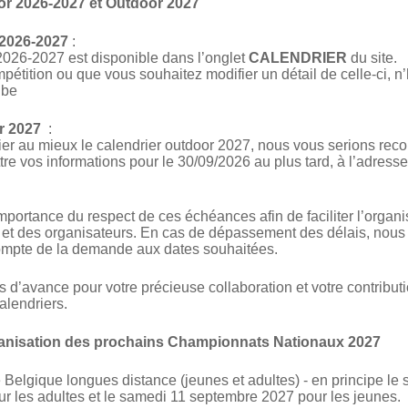
oor 2026-2027 et Outdoor 2027
 2026-2027
:
2026-2027 est disponible dans l’onglet
CALENDRIER
du site.
pétition ou que vous souhaitez modifier un détail de celle-ci, n
.be
r 2027
:
fier au mieux le calendrier outdoor 2027, nous vous serions rec
tre vos informations pour le 30/09/2026 au plus tard, à l’adresse
importance du respect de ces échéances afin de faciliter l’organi
 et des organisateurs. En cas de dépassement des délais, nous
 compte de la demande aux dates souhaitées.
d’avance pour votre précieuse collaboration et votre contribut
alendriers.
ganisation des prochains Championnats Nationaux 2027
elgique longues distance (jeunes et adultes) - en principe le
r les adultes et le samedi 11 septembre 2027 pour les jeunes.