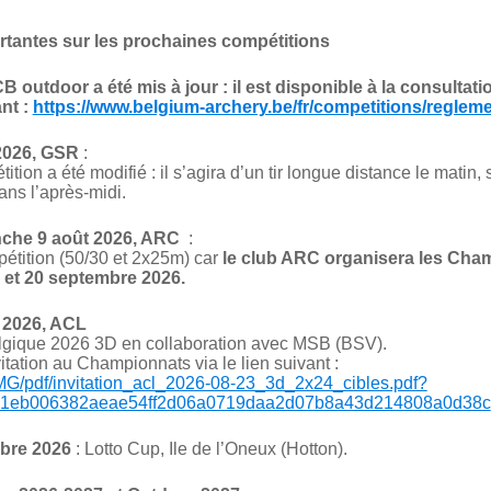
rtantes sur les prochaines compétitions
CB outdoor
a été mis à jour : il est disponible à la consultatio
ant :
https://www.belgium-archery.be/fr/competitions/reglem
2026, GSR
:
ition a été modifié : il s’agira d’un tir longue distance le matin,
ans l’après-midi.
nche 9 août 2026, ARC
:
étition (50/30 et 2x25m) car
le club ARC organisera les Cha
 et 20 septembre 2026.
 2026, ACL
gique 2026 3D en collaboration avec MSB (BSV).
itation au Championnats via le lien suivant :
/IMG/pdf/invitation_acl_2026-08-23_3d_2x24_cibles.pdf?
e1eb006382aeae54ff2d06a0719daa2d07b8a43d214808a0d38c
bre 2026
: Lotto Cup, Ile de l’Oneux (Hotton).