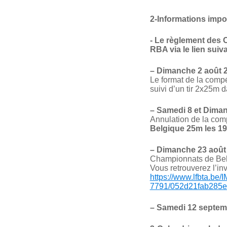
2-Informations impo
- Le règlement des
RBA via le lien suiv
–
Dimanche 2 août 
Le format de la compét
suivi d’un tir 2x25m d
–
Samedi 8 et Dima
Annulation de la comp
Belgique 25m les 19
–
Dimanche 23 août
Championnats de Bel
Vous retrouverez l’inv
https://www.lfbta.be
7791/052d21fab285
–
Samedi 12 septem