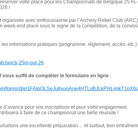
réserver votre place pour les Championnats de Belgique 25 m, q
026 !
t organisée avec enthousiasme par l’Archery Rebel Club (ARC), 
un week-end placé sous le signe de la compétition, de la convivia
les informations pratiques (programme, règlement, accès, etc.) su
lub.be/cb-25m-out-26
l vous suffit de compléter le formulaire en ligne
:
e.com/forms/d/e/1FAIpQLSeJu8xooAne4HTLsBJLkPHLjmkT1pX
 d’avance pour vos inscriptions et pour votre engagement.
ntribuera à faire de ce championnat une belle réussite !
ouhaitons une excellente préparation… et surtout, bon entraînem