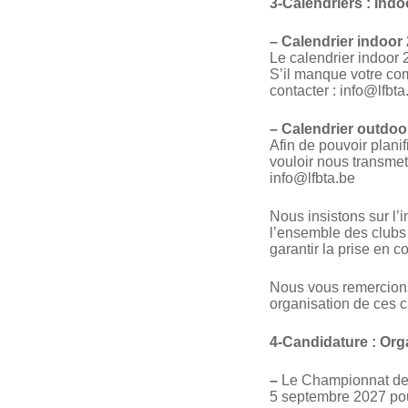
3-Calendriers : Ind
–
Calendrier indoor
Le calendrier indoor 
S’il manque votre com
contacter : info@lfbta
–
Calendrier outdoo
Afin de pouvoir plani
vouloir nous transmet
info@lfbta.be
Nous insistons sur l’
l’ensemble des clubs
garantir la prise en
Nous vous remercions 
organisation de ces c
4-Candidature : Or
–
Le Championnat de B
5 septembre 2027 pou