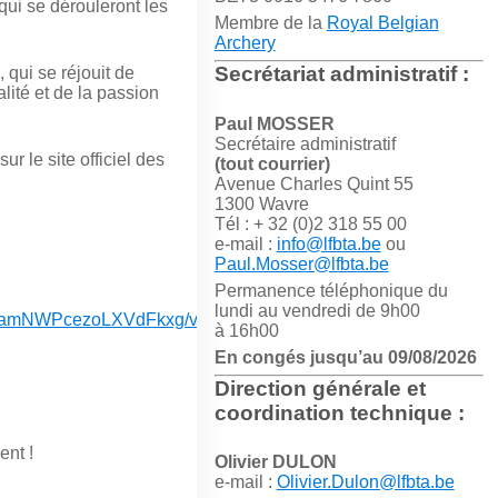
ui se dérouleront les
Membre de la
Royal Belgian
Archery
Secrétariat administratif :
qui se réjouit de
lité et de la passion
Paul MOSSER
Secrétaire administratif
r le site officiel des
(tout courrier)
Avenue Charles Quint 55
1300 Wavre
Tél : + 32 (0)2 318 55 00
e-mail :
info@lfbta.be
ou
Paul.Mosser@lfbta.be
Permanence téléphonique du
lundi au vendredi de 9h00
6iamNWPcezoLXVdFkxg/viewform?
à 16h00
En congés jusqu’au 09/08/2026
Direction générale et
coordination technique :
ent !
Olivier DULON
e-mail :
Olivier.Dulon@lfbta.be