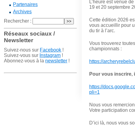
L’heure est venue de 
Partenaires
19 et 20 septembre 2
Archives
Cette édition 2026 es
Rechercher :
vous accueillir pour 
du tir à l’arc.
Réseaux sociaux /
Newsletter
Vous trouverez toutes 
championnats :
Suivez-nous sur
Facebook
!
Suivez-vous sur
Instagram
!
Abonnez-vous à la
newsletter
!
https://archeryrebelc
Pour vous inscrire, i
https://docs.googl
pli=1
Nous vous remercions
Votre participation co
D’ici là, nous vous s