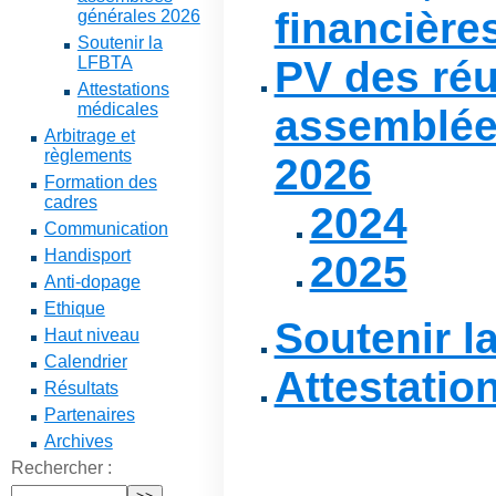
financière
générales 2026
Soutenir la
LFBTA
PV des réu
Attestations
médicales
assemblée
Arbitrage et
règlements
2026
Formation des
cadres
2024
Communication
Handisport
2025
Anti-dopage
Ethique
Soutenir l
Haut niveau
Calendrier
Attestatio
Résultats
Partenaires
Archives
Rechercher :