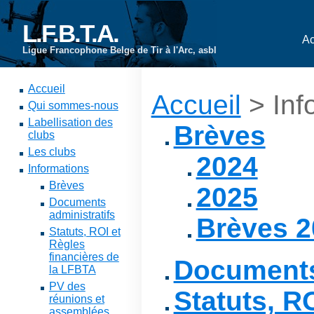
L.F.B.T.A.
Ac
Ligue Francophone Belge de Tir à l'Arc, asbl
Accueil
Accueil
> Inf
Qui sommes-nous
Labellisation des
Brèves
clubs
Les clubs
2024
Informations
Brèves
2025
Documents
administratifs
Brèves 2
Statuts, ROI et
Règles
financières de
Documents
la LFBTA
PV des
Statuts, R
réunions et
assemblées