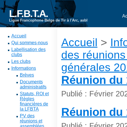
L.F.B.T.A.
Ac
Ligue Francophone Belge de Tir à l'Arc, asbl
Accueil
Accueil
>
Inf
Qui sommes-nous
Labellisation des
des réunions
clubs
Les clubs
générales 2
Informations
Brèves
Réunion du 
Documents
administratifs
Publié : Février 2
Statuts, ROI et
Règles
financières de
Réunion du 
la LFBTA
PV des
réunions et
Publié : Février 2
assemblées