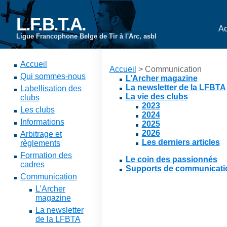
L.F.B.T.A.
Ac
Ligue Francophone Belge de Tir à l'Arc, asbl
Accueil
Accueil
> Communication
Qui sommes-nous
L’Archer magazine
La newsletter de la LFBTA
Labellisation des
La vie des clubs
clubs
2023
Les clubs
2024
Informations
2025
2026
Arbitrage et
Les derniers articles
règlements
Formation des
Le coin des passionnés
cadres
Supports de communicati
Communication
L’Archer
magazine
La newsletter
de la LFBTA