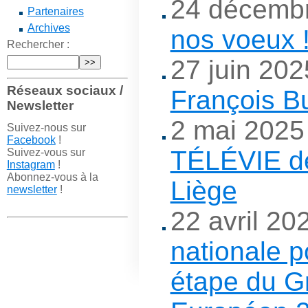
24 décemb
Partenaires
Archives
nos voeux 
Rechercher :
27 juin 20
Réseaux sociaux /
François B
Newsletter
2 mai 2025
Suivez-nous sur
Facebook
!
TÉLÉVIE de
Suivez-vous sur
Instagram
!
Abonnez-vous à la
Liège
newsletter
!
22 avril 20
nationale p
étape du G