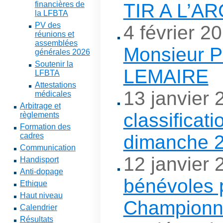
TIR A L’AR
financières de
la LFBTA
PV des
4 février 2
réunions et
assemblées
Monsieur P
générales 2026
Soutenir la
LEMAIRE
LFBTA
Attestations
13 janvier
médicales
Arbitrage et
classificati
règlements
Formation des
dimanche 
cadres
Communication
12 janvier
Handisport
Anti-dopage
bénévoles 
Ethique
Haut niveau
Championna
Calendrier
Résultats