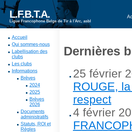
L.F.B.T.A.
Ac
Ligue Francophone Belge de Tir à l'Arc, asbl
Accueil
Qui sommes-nous
Dernières b
Labellisation des
clubs
Les clubs
25 février 
Informations
Brèves
ROUGE, la
2024
2025
respect
Brèves
2026
4 février 2
Documents
administratifs
FRANCOP
Statuts, ROI et
Règles