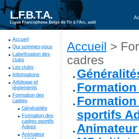
L.F.B.T.A.
Ac
Ligue Francophone Belge de Tir à l'Arc, asbl
Accueil
Accueil
> For
Qui sommes-nous
Labellisation des
cadres
clubs
Les clubs
Généralité
Informations
Arbitrage et
Formation 
règlements
Formation des
Formation
cadres
Généralités
sportifs A
Formation des
cadres sportifs
Animateur
Adeps
Animateur