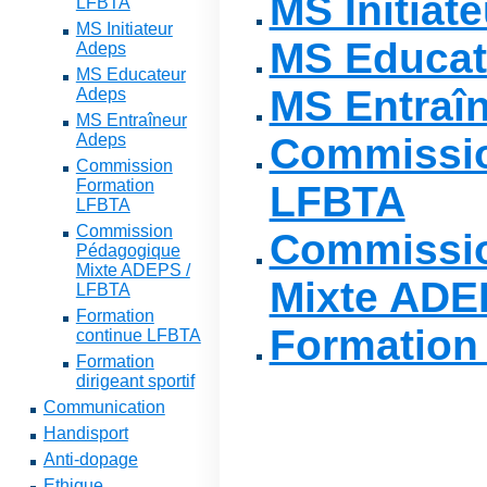
MS Initiat
LFBTA
MS Initiateur
MS Educat
Adeps
MS Educateur
MS Entraî
Adeps
MS Entraîneur
Adeps
Commissio
Commission
Formation
LFBTA
LFBTA
Commission
Commissi
Pédagogique
Mixte ADEPS /
Mixte ADE
LFBTA
Formation
Formation
continue LFBTA
Formation
dirigeant sportif
Communication
Handisport
Anti-dopage
Ethique