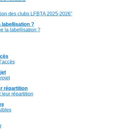
ation des clubs LFBTA 2025-2026"
 labellisation ?
e la labellisation ?
ccès
d’accès
jet
rojet
r répartition
 leur répartition
es
ibles
r