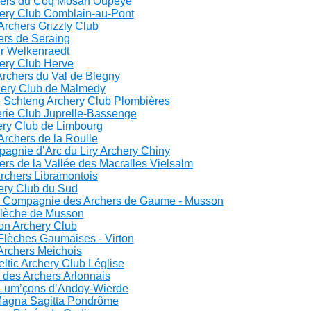
hers du Coq Mosan Oupeye
hery Club Comblain-au-Pont
Archers Grizzly Club
ers de Seraing
tir Welkenraedt
hery Club Herve
Archers du Val de Blegny
hery Club de Malmedy
e Schteng Archery Club Plombières
erie Club Juprelle-Bassenge
ery Club de Limbourg
Archers de la Roulle
agnie d’Arc du Liry Archery Chiny
ers de la Vallée des Macralles Vielsalm
Archers Libramontois
ery Club du Sud
e Compagnie des Archers de Gaume - Musson
Flèche de Musson
on Archery Club
Flèches Gaumaises - Virton
Archers Meichois
eltic Archery Club Léglise
 des Archers Arlonnais
 Lum’çons d’Andoy-Wierde
Magna Sagitta Pondrôme