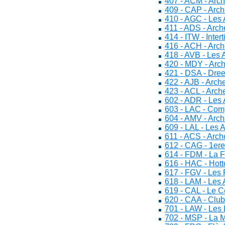
407 - ACM - Arc
409 - CAP - Arc
410 - AGC - Les 
411 - ADS - Arch
414 - ITW - Inter
416 - ACH - Arc
418 - AVB - Les 
420 - MDY - Arc
421 - DSA - Dre
422 - AJB - Arch
423 - ACL - Arch
602 - ADR - Les 
603 - LAC - Comp
604 - AMV - Arch
609 - LAL - Les 
611 - ACS - Arch
612 - CAG - 1er
614 - FDM - La 
616 - HAC - Hott
617 - FGV - Les 
618 - LAM - Les 
619 - CAL - Le C
620 - CAA - Club
701 - LAW - Les
702 - MSP - La 