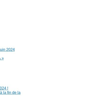
juin 2024
Â »
024 !
 la fin de la