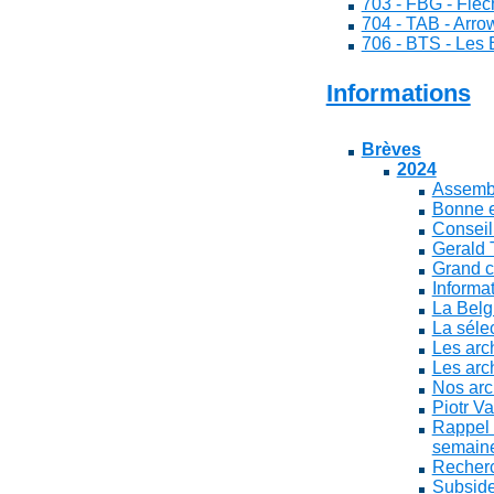
703 - FBG - Flè
704 - TAB - Arr
706 - BTS - Les
Informations
Brèves
2024
Assembl
Bonne e
Conseil
Gerald 
Grand c
Informa
La Belg
La séle
Les arc
Les arch
Nos arch
Piotr V
Rappel :
semaine
Recherch
Subside