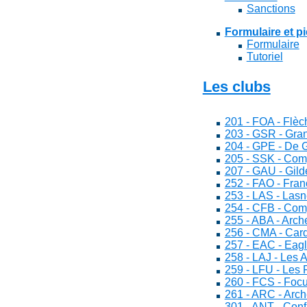
Sanctions
Formulaire et pi
Formulaire
Tutoriel
Les clubs
201 - FOA - Flèc
203 - GSR - Gran
204 - GPE - De 
205 - SSK - Com
207 - GAU - Gild
252 - FAO - Fran
253 - LAS - Lasn
254 - CFB - Com
255 - ABA - Arch
256 - CMA - Card
257 - EAC - Eagl
258 - LAJ - Les 
259 - LFU - Les 
260 - FCS - Focu
261 - ARC - Arc
301 - ANT - Conf