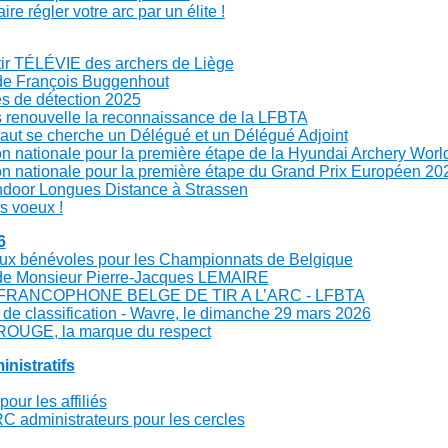
ire régler votre arc par un élite !
ir TÉLÉVIE des archers de Liège
e François Buggenhout
s de détection 2025
 renouvelle la reconnaissance de la LFBTA
aut se cherche un Délégué et un Délégué Adjoint
on nationale pour la première étape de la Hyundai Archery Wor
on nationale pour la première étape du Grand Prix Européen 20
ndoor Longues Distance à Strassen
s voeux !
6
ux bénévoles pour les Championnats de Belgique
de Monsieur Pierre-Jacques LEMAIRE
FRANCOPHONE BELGE DE TIR A L’ARC - LFBTA
de classification - Wavre, le dimanche 29 mars 2026
ROUGE, la marque du respect
nistratifs
our les affiliés
C administrateurs pour les cercles