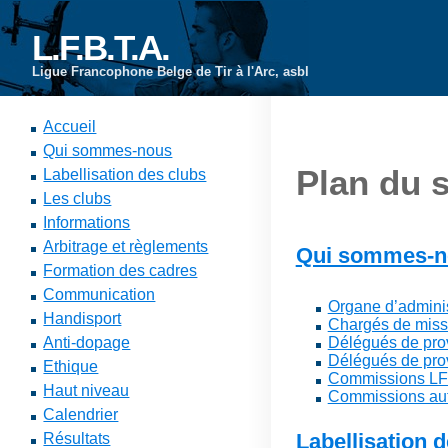
L.F.B.T.A.
Ligue Francophone Belge de Tir à l'Arc, asbl
Accueil
Qui sommes-nous
Plan du s
Labellisation des clubs
Les clubs
Informations
Arbitrage et règlements
Qui sommes-n
Formation des cadres
Communication
Organe d’adminis
Handisport
Chargés de miss
Anti-dopage
Délégués de pro
Délégués de prov
Ethique
Commissions L
Haut niveau
Commissions au
Calendrier
Labellisation 
Résultats