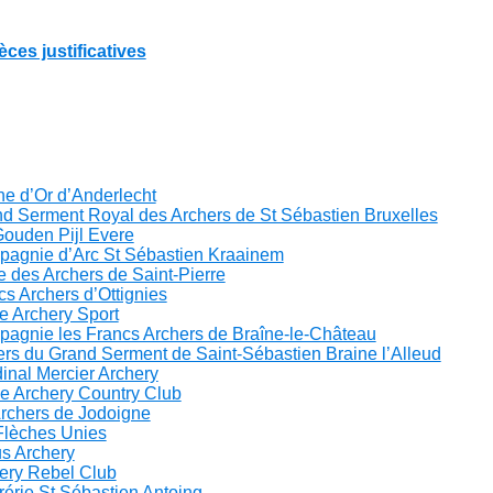
èces justificatives
he d’Or d’Anderlecht
d Serment Royal des Archers de St Sébastien Bruxelles
Gouden Pijl Evere
pagnie d’Arc St Sébastien Kraainem
e des Archers de Saint-Pierre
cs Archers d’Ottignies
e Archery Sport
pagnie les Francs Archers de Braîne-le-Château
ers du Grand Serment de Saint-Sébastien Braine l’Alleud
inal Mercier Archery
e Archery Country Club
Archers de Jodoigne
Flèches Unies
s Archery
hery Rebel Club
rérie St Sébastien Antoing