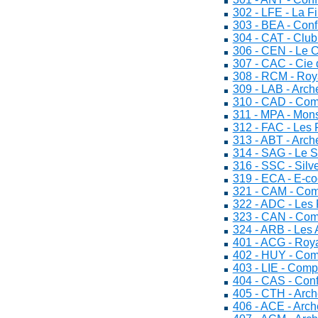
302 - LFE - La F
303 - BEA - Conf
304 - CAT - Club
306 - CEN - Le 
307 - CAC - Cie
308 - RCM - Roy
309 - LAB - Arch
310 - CAD - Com
311 - MPA - Mon
312 - FAC - Les
313 - ABT - Arch
314 - SAG - Le S
316 - SSC - Silve
319 - ECA - E-co
321 - CAM - Com
322 - ADC - Les 
323 - CAN - Com
324 - ARB - Les
401 - ACG - Roy
402 - HUY - Com
403 - LIE - Com
404 - CAS - Conf
405 - CTH - Arch
406 - ACE - Arch