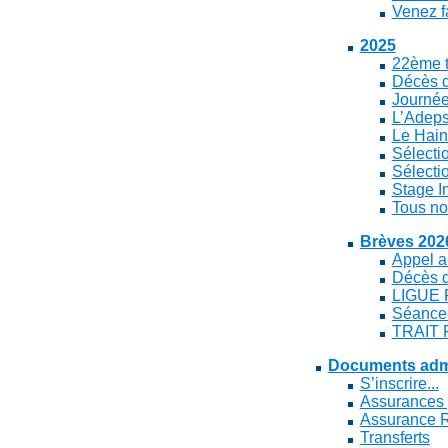
Venez fa
2025
22ème t
Décès d
Journée
L’Adeps
Le Hain
Sélecti
Sélecti
Stage I
Tous no
Brèves 202
Appel a
Décès 
LIGUE 
Séance 
TRAIT 
Documents admi
S’inscrire...
Assurances p
Assurance R
Transferts