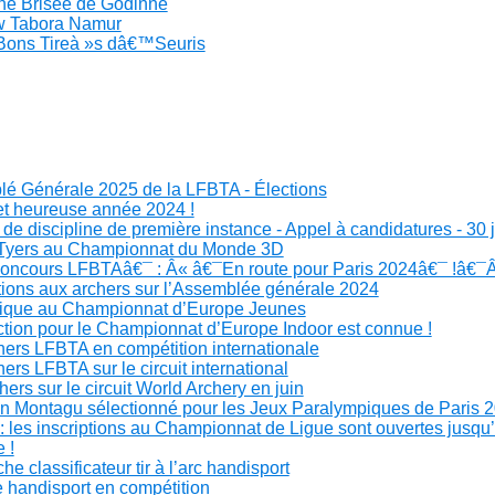
che Brisée de Godinne
ow Tabora Namur
 Bons Tireà »s dâ€™Seuris
é Générale 2025 de la LFBTA - Élections
t heureuse année 2024 !
 de discipline de première instance - Appel à candidatures - 30 
Tyers au Championnat du Monde 3D
oncours LFBTAâ€¯ : Â« â€¯En route pour Paris 2024â€¯ !â€¯
tions aux archers sur l’Assemblée générale 2024
ique au Championnat d’Europe Jeunes
ction pour le Championnat d’Europe Indoor est connue !
hers LFBTA en compétition internationale
ers LFBTA sur le circuit international
ers sur le circuit World Archery en juin
an Montagu sélectionné pour les Jeux Paralympiques de Paris 2
 les inscriptions au Championnat de Ligue sont ouvertes jusqu’à
 !
e classificateur tir à l’arc handisport
 handisport en compétition