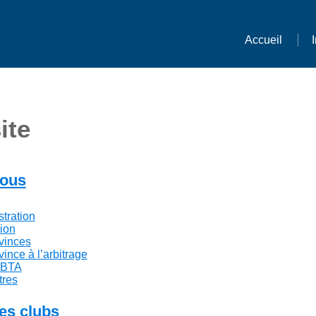
Accueil
ite
ous
tration
ion
vinces
ince à l’arbitrage
FBTA
tres
des clubs