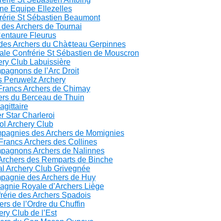
ine Equipe Ellezelles
rérie St Sébastien Beaumont
 des Archers de Tournai
Centaure Fleurus
 des Archers du Chà¢teau Gerpinnes
ale Confrérie St Sébastien de Mouscron
ery Club Labuissière
pagnons de l’Arc Droit
s Peruwelz Archery
 Francs Archers de Chimay
ers du Berceau de Thuin
agittaire
r Star Charleroi
ol Archery Club
pagnies des Archers de Momignies
Francs Archers des Collines
pagnons Archers de Nalinnes
 Archers des Remparts de Binche
al Archery Club Grivegnée
pagnie des Archers de Huy
pagnie Royale d’Archers Liège
rérie des Archers Spadois
ers de l’Ordre du Chuffin
ery Club de l’Est