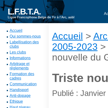
L.F.B.T.A.
Ac
Ligue Francophone Belge de Tir à l'Arc, asbl
Accueil
Accueil
>
Arc
Qui sommes-nous
Labellisation des
2005-2023
clubs
Les clubs
nouvelle du
Informations
Arbitrage et
règlements
Triste no
Formation des
cadres
Communication
Handisport
Publié : Janvier
Anti-dopage
Ethique
Haut niveau