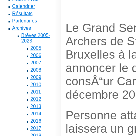
Calendrier
Résultats
Partenaires
Le Grand Se
Archives
Brèves 2005-
Archers de S
2023
2005
Bruxelles à l
2006
2007
annoncer le 
2008
consÅ“ur Car
2009
2010
décembre 20
2011
2012
2013
Personne att
2014
2016
laissera un g
2017
2018