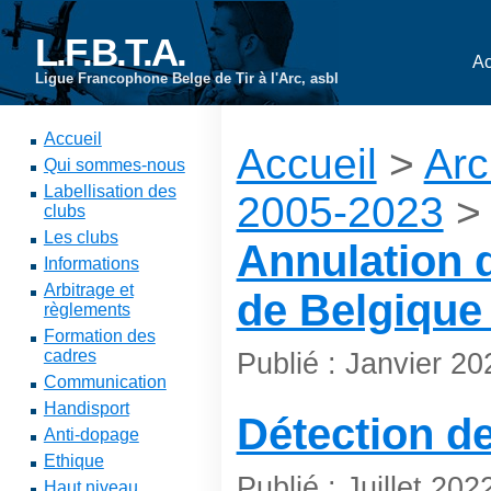
L.F.B.T.A.
Ac
Ligue Francophone Belge de Tir à l'Arc, asbl
Accueil
Accueil
>
Arc
Qui sommes-nous
Labellisation des
2005-2023
>
clubs
Les clubs
Annulation
Informations
Arbitrage et
de Belgique
règlements
Formation des
cadres
Publié : Janvier 20
Communication
Handisport
Détection d
Anti-dopage
Ethique
Publié : Juillet 202
Haut niveau