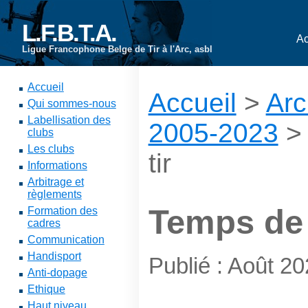
L.F.B.T.A.
Ac
Ligue Francophone Belge de Tir à l'Arc, asbl
Accueil
Accueil
>
Arc
Qui sommes-nous
Labellisation des
2005-2023
clubs
Les clubs
tir
Informations
Arbitrage et
règlements
Temps de 
Formation des
cadres
Communication
Handisport
Publié : Août 2
Anti-dopage
Ethique
Haut niveau