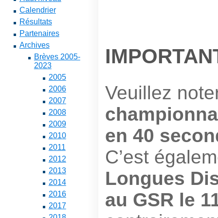
Calendrier
Résultats
Partenaires
Archives
IMPORTAN
Brèves 2005-
2023
2005
Veuillez not
2006
2007
championnat
2008
2009
en 40 secon
2010
2011
C’est égaleme
2012
2013
Longues Di
2014
au GSR le 1
2016
2017
2018