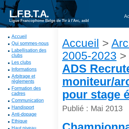
L.F.B.T.A.
Ac
Ligue Francophone Belge de Tir à l'Arc, asbl
Accueil
Accueil
>
Arc
Qui sommes-nous
Labellisation des
2005-2023
>
clubs
Les clubs
ADS Recrut
Informations
Arbitrage et
moniteur/ar
règlements
Formation des
pour stage é
cadres
Communication
Publié : Mai 2013
Handisport
Anti-dopage
Ethique
Championna
Haut niveau