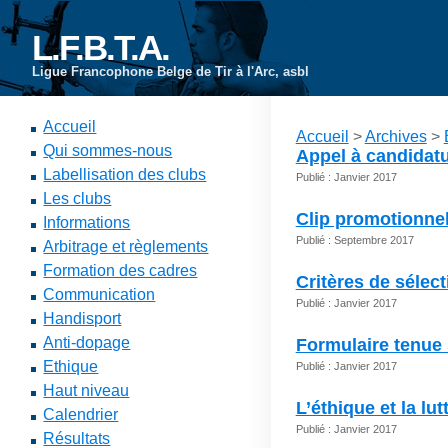
L.F.B.T.A.
Ligue Francophone Belge de Tir à l'Arc, asbl
Accueil
Accueil
>
Archives
>
Qui sommes-nous
Appel à candidat
Labellisation des clubs
Publié : Janvier 2017
Les clubs
Clip promotionne
Informations
Publié : Septembre 2017
Arbitrage et règlements
Formation des cadres
Critères de sélec
Communication
Publié : Janvier 2017
Handisport
Anti-dopage
Formulaire tenue
Ethique
Publié : Janvier 2017
Haut niveau
L’éthique et la lut
Calendrier
Publié : Janvier 2017
Résultats