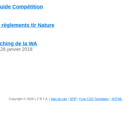
Guide Compétition
 règlements tir Nature
ching de la WA
28 janvier 2018
Copyright © 2026 L.F.B.T.A. |
plan du site
|
SPIP
|
Free CSS Templates
|
XHTML