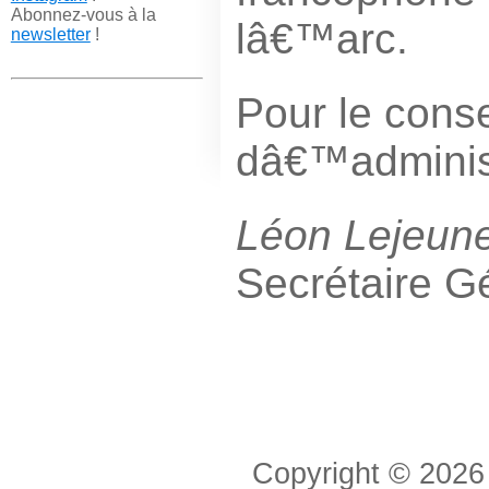
Abonnez-vous à la
lâ€™arc.
newsletter
!
Pour le conse
dâ€™adminis
Léon Lejeun
Secrétaire G
Copyright © 2026 