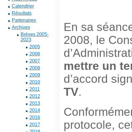
Calendrier
Résultats
Partenaires
En sa séance
Archives
Brèves 2005-
2008, le Cons
2023
2005
d’Administrat
2006
2007
mettre un t
2008
d’accord sig
2009
2010
TV
.
2011
2012
2013
Conformémen
2014
2016
protocole, ce
2017
2018