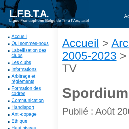
L.F.B.T.A.
Ac
Ligue Francophone Belge de Tir à l'Arc, asbl
Accueil
Accueil
>
Arc
Qui sommes-nous
Labellisation des
2005-2023
clubs
Les clubs
TV
Informations
Arbitrage et
règlements
Spordium
Formation des
cadres
Communication
Handisport
Publié : Août 2
Anti-dopage
Ethique
Haut niveau