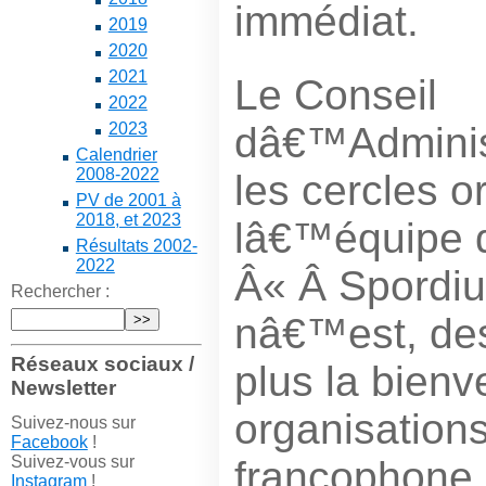
immédiat.
2019
2020
2021
Le Conseil
2022
dâ€™Administ
2023
Calendrier
2008-2022
les cercles o
PV de 2001 à
2018, et 2023
lâ€™équipe 
Résultats 2002-
2022
Â« Â Spordi
Rechercher :
nâ€™est, de
Réseaux sociaux /
plus la bienv
Newsletter
organisations
Suivez-nous sur
Facebook
!
Suivez-vous sur
francophone b
Instagram
!