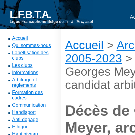
L.F.B.T.A.
Ac
Ligue Francophone Belge de Tir à l'Arc, asbl
Accueil
Accueil
>
Arc
Qui sommes-nous
Labellisation des
2005-2023
clubs
Les clubs
Georges Meye
Informations
Arbitrage et
candidat arbi
règlements
Formation des
cadres
Communication
Décès de
Handisport
Anti-dopage
Meyer, ar
Ethique
Haut niveau