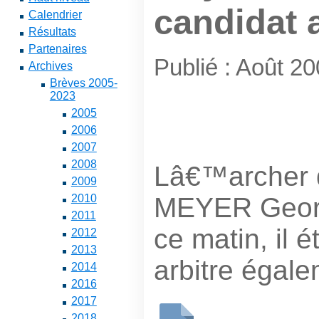
candidat a
Calendrier
Résultats
Partenaires
Publié : Août 2
Archives
Brèves 2005-
2023
2005
2006
2007
2008
Lâ€™archer 
2009
MEYER Georg
2010
2011
ce matin, il é
2012
2013
arbitre égale
2014
2016
2017
2018