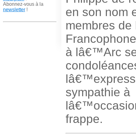
Abonnez-vous à la
en son nom 
newsletter
!
membres de 
Francophone 
à lâ€™Arc se
condoléances
lâ€™express
sympathie à
lâ€™occasion
frappe.