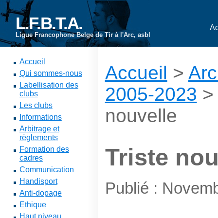
L.F.B.T.A.
Ac
Ligue Francophone Belge de Tir à l'Arc, asbl
Accueil
Accueil
>
Arc
Qui sommes-nous
Labellisation des
2005-2023
clubs
Les clubs
nouvelle
Informations
Arbitrage et
règlements
Triste nou
Formation des
cadres
Communication
Handisport
Publié : Novem
Anti-dopage
Ethique
Haut niveau