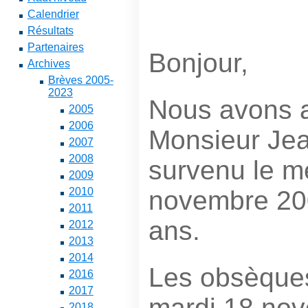
Calendrier
Résultats
Partenaires
Bonjour,
Archives
Brèves 2005-
2023
Nous avons a
2005
2006
Monsieur Jea
2007
2008
survenu le m
2009
novembre 200
2010
2011
ans.
2012
2013
2014
Les obsèques
2016
2017
mardi 18 no
2018