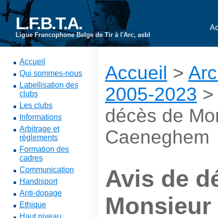
L.F.B.T.A.
Ac
Ligue Francophone Belge de Tir à l'Arc, asbl
Accueil
Accueil
>
Arc
Qui sommes-nous
Labellisation des
2005-2023
clubs
Les clubs
décès de Mon
Informations
Arbitrage et
Caeneghem
règlements
Formation des
cadres
Communication
Avis de d
Handisport
Anti-dopage
Monsieur 
Ethique
Haut niveau