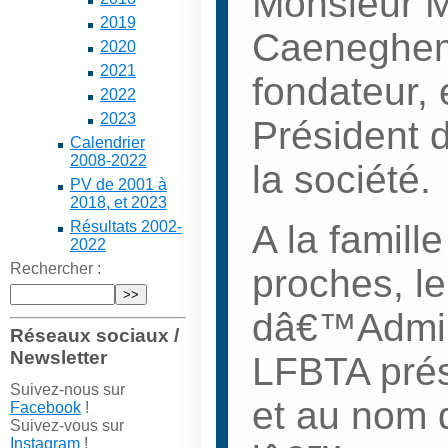
Monsieur M
2019
Caeneghe
2020
2021
fondateur, 
2022
2023
Président
Calendrier
2008-2022
la société.
PV de 2001 à
2018, et 2023
A la famil
Résultats 2002-
2022
Rechercher :
proches, le
dâ€™Admini
Réseaux sociaux /
Newsletter
LFBTA pré
Suivez-nous sur
et au nom
Facebook
!
Suivez-vous sur
Instagram
!