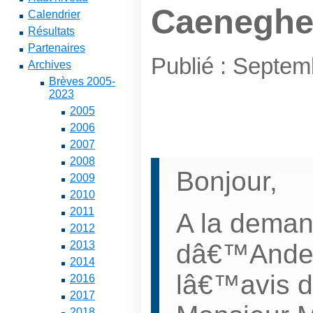
Caenegh
Calendrier
Résultats
Partenaires
Publié : Septe
Archives
Brèves 2005-
2023
2005
2006
2007
2008
Bonjour,
2009
2010
2011
A la deman
2012
dâ€™Anderl
2013
2014
lâ€™avis d
2016
2017
2018