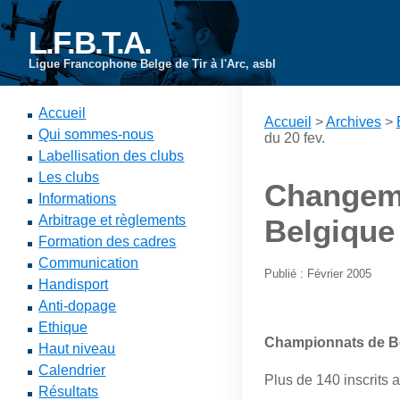
L.F.B.T.A.
Ligue Francophone Belge de Tir à l'Arc, asbl
Accueil
Accueil
>
Archives
>
Qui sommes-nous
du 20 fev.
Labellisation des clubs
Les clubs
Changem
Informations
Arbitrage et règlements
Belgique
Formation des cadres
Communication
Publié : Février 2005
Handisport
Anti-dopage
Ethique
Championnats de Belg
Haut niveau
Calendrier
Plus de 140 inscrits 
Résultats