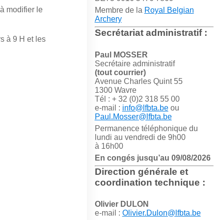
à modifier le
Membre de la
Royal Belgian
Archery
Secrétariat administratif :
s à 9 H et les
Paul MOSSER
Secrétaire administratif
(tout courrier)
Avenue Charles Quint 55
1300 Wavre
Tél : + 32 (0)2 318 55 00
e-mail :
info@lfbta.be
ou
Paul.Mosser@lfbta.be
Permanence téléphonique du
lundi au vendredi de 9h00
à 16h00
En congés jusqu’au 09/08/2026
Direction générale et
coordination technique :
Olivier DULON
e-mail :
Olivier.Dulon@lfbta.be