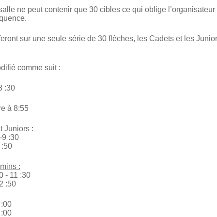
lle ne peut contenir que 30 cibles ce qui oblige l’organisateur 
quence.
feront sur une seule série de 30 flèches, les Cadets et les Junior
ifié comme suit :
8 :30
e à 8:55
 Juniors :
-9 :30
 :50
mins :
0 - 11 :30
2 :50
 :00
 :00