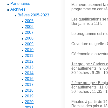
Partenaires
Malheureusement la sa
programme en consé
Archives
Brèves 2005-2023
Les qualifications se 
2005
Benjamins à 11H.
2006
2007
Le programme est mod
2008
Ouverture du greffe : 
2009
2010
Cérémonie d’ouvertur
2011
2012
1er groupe : Cadets et
2013
échauffements : 9 :00
30 flèches : 9 :35 - 10
2014
2016
2ième groupe : Benja
2017
échauffements : 11 :0
2018
30 flèches : 11 :35 - 1
2019
Finales à partir de 14
2020
Remise des prix à 18
2021