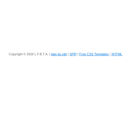
Copyright © 2026 L.F.B.T.A. |
plan du site
|
SPIP
|
Free CSS Templates
|
XHTML