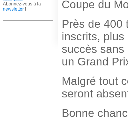
Coupe du Mo
Abonnez-vous à la
newsletter
!
Près de 400 t
inscrits, plu
succès sans 
un Grand Pr
Malgré tout c
seront absent
Bonne chance