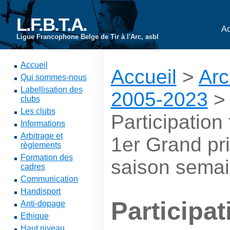
L.F.B.T.A.
Ac
Ligue Francophone Belge de Tir à l'Arc, asbl
Accueil
Accueil
>
Arc
Qui sommes-nous
Labellisation des
2005-2023
clubs
Les clubs
Participatio
Informations
Arbitrage et
1er Grand pr
règlements
Formation des
saison semai
cadres
Communication
Handisport
Participat
Anti-dopage
Ethique
Haut niveau