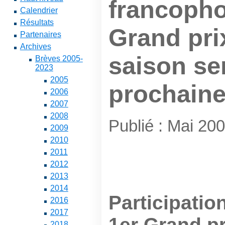
francopho
Calendrier
Résultats
Grand pri
Partenaires
Archives
saison s
Brèves 2005-
2023
2005
prochaine
2006
2007
2008
Publié : Mai 20
2009
2010
2011
2012
2013
2014
Participati
2016
2017
1er Grand p
2018