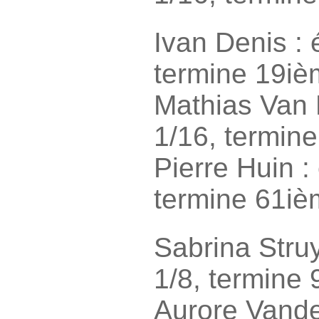
Ivan Denis : 
termine 19iè
Mathias Van 
1/16, termin
Pierre Huin :
termine 61iè
Sabrina Struy
1/8, termine 
Aurore Vande