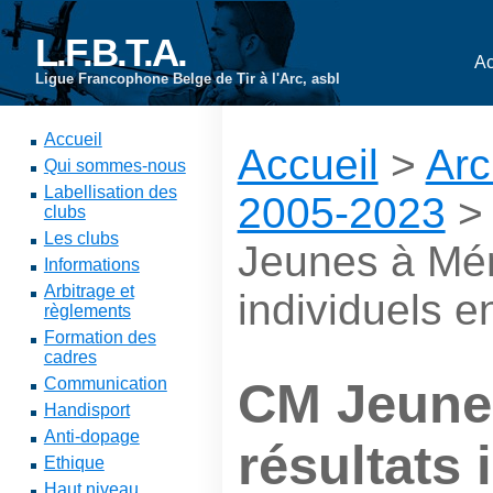
L.F.B.T.A.
Ac
Ligue Francophone Belge de Tir à l'Arc, asbl
Accueil
Accueil
>
Arc
Qui sommes-nous
Labellisation des
2005-2023
clubs
Les clubs
Jeunes à Méri
Informations
Arbitrage et
individuels e
règlements
Formation des
cadres
Communication
CM Jeunes
Handisport
Anti-dopage
résultats 
Ethique
Haut niveau