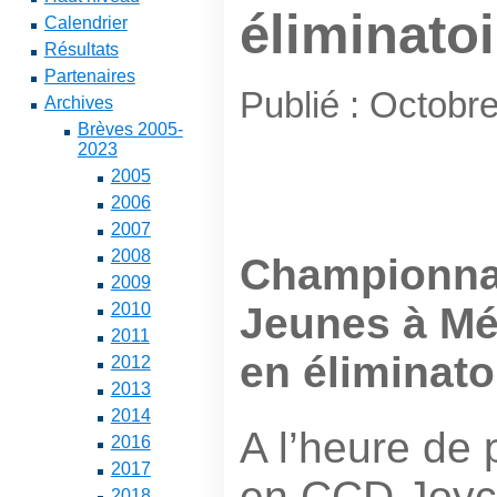
éliminatoi
Calendrier
Résultats
Partenaires
Publié : Octobr
Archives
Brèves 2005-
2023
2005
2006
2007
2008
Championna
2009
Jeunes à Mér
2010
2011
en éliminato
2012
2013
2014
A l’heure de 
2016
2017
en CCD Joyc
2018