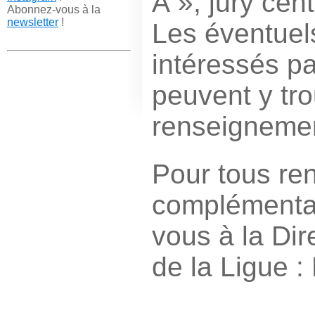
Â », jury cent
Abonnez-vous à la
newsletter
!
Les éventuel
intéressés pa
peuvent y tro
renseignemen
Pour tous re
complémentai
vous à la Dir
de la Ligue :