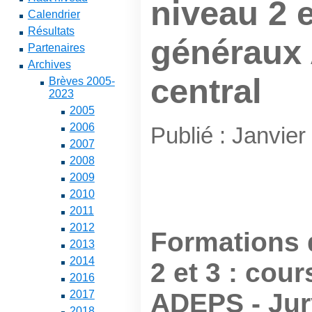
niveau 2 e
Calendrier
Résultats
généraux
Partenaires
Archives
central
Brèves 2005-
2023
2005
2006
Publié : Janvier
2007
2008
2009
2010
2011
2012
Formations 
2013
2014
2 et 3 : cou
2016
ADEPS - Jur
2017
2018