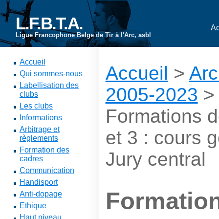
L.F.B.T.A.
Ac
Ligue Francophone Belge de Tir à l'Arc, asbl
Accueil
Accueil
>
Arc
Qui sommes-nous
Labellisation des
2005-2023
clubs
Les clubs
Formations d
Informations
Arbitrage et
et 3 : cours
règlements
Formation des
Jury central
cadres
Communication
Handisport
Formation
Anti-dopage
Ethique
Haut niveau