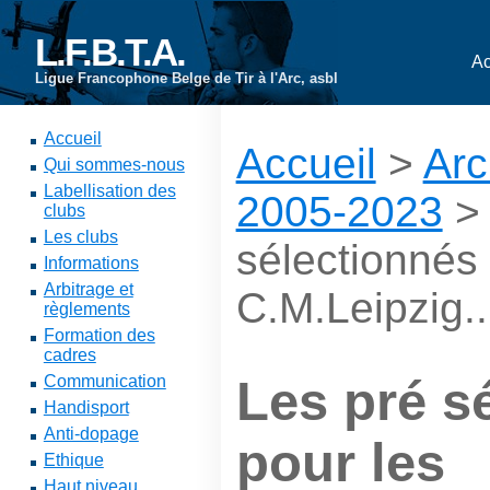
L.F.B.T.A.
Ac
Ligue Francophone Belge de Tir à l'Arc, asbl
Accueil
Accueil
>
Arc
Qui sommes-nous
Labellisation des
2005-2023
clubs
Les clubs
sélectionnés 
Informations
Arbitrage et
C.M.Leipzig...
règlements
Formation des
cadres
Communication
Les pré s
Handisport
Anti-dopage
pour les
Ethique
Haut niveau