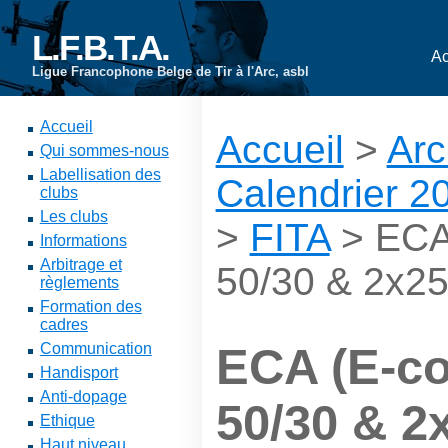
L.F.B.T.A.
Ac
Ligue Francophone Belge de Tir à l'Arc, asbl
Accueil
Accueil
>
Arc
Qui sommes-nous
Labellisation des
Calendrier 2
clubs
Les clubs
>
FITA
> ECA 
Informations
Arbitrage et
50/30 & 2x2
règlements
Formation des
cadres
Communication
ECA (E-co
Handisport
Anti-dopage
50/30 & 
Ethique
Haut niveau