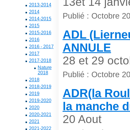
13et 14 janvi
2013-2014
2014
Publié : Octobre 2
2014-2015
2015
ADL (Lierneu
2015-2016
2016
ANNULE
2016 - 2017
2017
28 et 29 octo
2017-2018
Nature
Publié : Octobre 2
2018
2018
2018-2019
ADR(la Roull
2019
2019-2020
la manche 
2020
2020-2021
20 Aout
2021
2021-2022