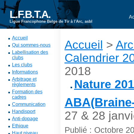
L.F.B.T.A.
Ac
Ligue Francophone Belge de Tir à l'Arc, asbl
Accueil
Accueil
>
Arc
Qui sommes-nous
Labellisation des
Calendrier 2
clubs
Les clubs
2018
Informations
Arbitrage et
Nature 20
règlements
Formation des
cadres
ABA(Braine-
Communication
Handisport
27 & 28 janvi
Anti-dopage
Ethique
Publié : Octobre 2
Haut niveau