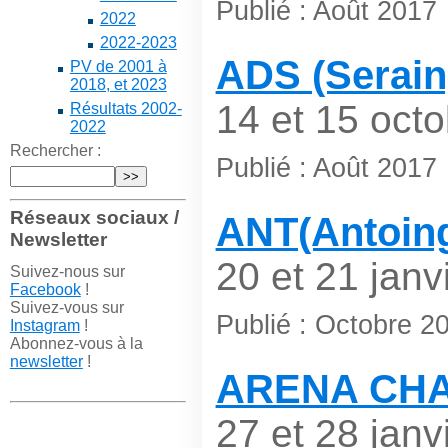
Publié : Août 2017
2022
2022-2023
ADS (Serain
PV de 2001 à
2018, et 2023
14 et 15 octo
Résultats 2002-
2022
Rechercher :
Publié : Août 2017
Réseaux sociaux /
ANT(Antoing
Newsletter
20 et 21 janv
Suivez-nous sur
Facebook
!
Suivez-vous sur
Publié : Octobre 2
Instagram
!
Abonnez-vous à la
newsletter
!
ARENA CHA
27 et 28 janv