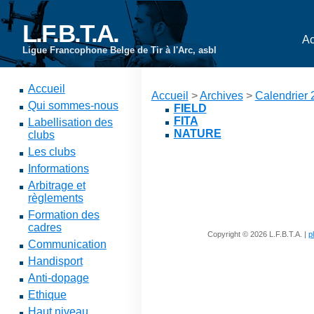
L.F.B.T.A.
Ac
Ligue Francophone Belge de Tir à l'Arc, asbl
Accueil
Accueil
>
Archives
>
Calendrier
Qui sommes-nous
FIELD
FITA
Labellisation des
NATURE
clubs
Les clubs
Informations
Arbitrage et
règlements
Formation des
cadres
Copyright © 2026 L.F.B.T.A. |
p
Communication
Handisport
Anti-dopage
Ethique
Haut niveau