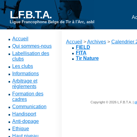
L.F.B.T.A.
Ac
Ligue Francophone Belge de Tir à l'Arc, asbl
Accueil
Accueil
>
Archives
>
Calendrier
Qui sommes-nous
FIELD
FITA
Labellisation des
Tir Nature
clubs
Les clubs
Informations
Arbitrage et
règlements
Formation des
cadres
Copyright © 2026 L.F.B.T.A. |
p
Communication
Handisport
Anti-dopage
Ethique
Haut niveau