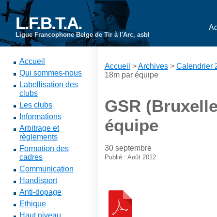
L.F.B.T.A.
Ac
Ligue Francophone Belge de Tir à l'Arc, asbl
Accueil
Accueil
>
Archives
>
Calendrier
Qui sommes-nous
18m par équipe
Labellisation des
clubs
GSR (Bruxelle
Les clubs
Informations
équipe
Arbitrage et
règlements
30 septembre
Formation des
cadres
Publié : Août 2012
Communication
Handisport
Anti-dopage
Ethique
Haut niveau