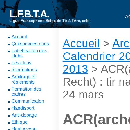
L.F.B.T.A.
Ac
Ligue Francophone Belge de Tir à l'Arc, asbl
Accueil
Accueil
>
Arc
Qui sommes-nous
Labellisation des
Calendrier 2
clubs
Les clubs
2013
> ACR(a
Informations
Arbitrage et
Recht) : tir n
règlements
Formation des
24 mars
cadres
Communication
Handisport
ACR(arche
Anti-dopage
Ethique
Haut niveau