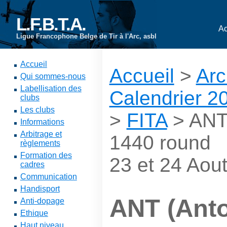
L.F.B.T.A.
Ac
Ligue Francophone Belge de Tir à l'Arc, asbl
Accueil
Accueil
>
Arc
Qui sommes-nous
Labellisation des
Calendrier 2
clubs
Les clubs
>
FITA
> ANT 
Informations
Arbitrage et
1440 round
règlements
Formation des
23 et 24 Aou
cadres
Communication
Handisport
ANT (Anto
Anti-dopage
Ethique
Haut niveau