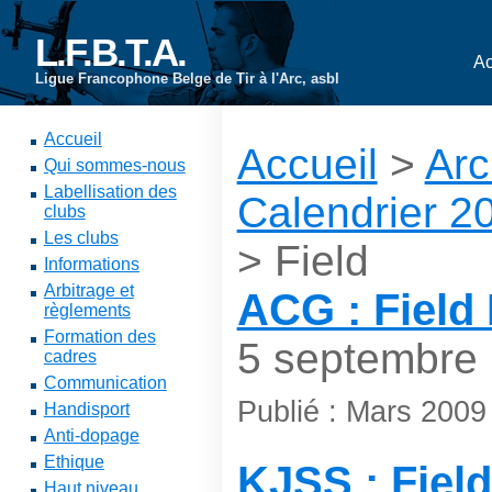
L.F.B.T.A.
Ac
Ligue Francophone Belge de Tir à l'Arc, asbl
Accueil
Accueil
>
Arc
Qui sommes-nous
Labellisation des
Calendrier 2
clubs
Les clubs
> Field
Informations
Arbitrage et
ACG : Field I
règlements
Formation des
5 septembre
cadres
Communication
Publié : Mars 2009
Handisport
Anti-dopage
Ethique
KJSS : Field
Haut niveau