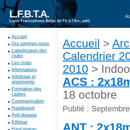
L.F.B.T.A.
Ac
Ligue Francophone Belge de Tir à l'Arc, asbl
Accueil
Accueil
>
Arc
Qui sommes-nous
Labellisation des
Calendrier 2
clubs
Les clubs
2010
> Indoo
Informations
Arbitrage et
ACS : 2x18
règlements
Formation des
18 octobre
cadres
Communication
Publié : Septembr
Handisport
Anti-dopage
Ethique
ANT : 2x18m
Haut niveau