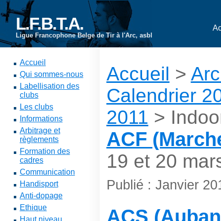
L.F.B.T.A.
Ac
Ligue Francophone Belge de Tir à l'Arc, asbl
Accueil
Accueil
>
Arc
Qui sommes-nous
Labellisation des
Calendrier 2
clubs
Les clubs
2011
> Indoo
Informations
Arbitrage et
ACF (Marche
règlements
Formation des
19 et 20 mar
cadres
Communication
Publié : Janvier 20
Handisport
Anti-dopage
Ethique
ACS (Aubang
Haut niveau