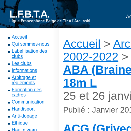
L.F.B.T.A.
Ac
Ligue Francophone Belge de Tir à l'Arc, asbl
Accueil
Accueil
>
Arc
Qui sommes-nous
Labellisation des
2002-2022
> 
clubs
Les clubs
ABA (Braine-
Informations
Arbitrage et
18m L
règlements
Formation des
25 et 26 janv
cadres
Communication
Publié : Janvier 20
Handisport
Anti-dopage
Ethique
ACG (Griveg
Haut niveau