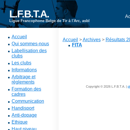
L.F.B.T.A.
Ac
Ligue Francophone Belge de Tir à l'Arc, asbl
Accueil
Accueil
>
Archives
>
Résultats 
Qui sommes-nous
FITA
Labellisation des
clubs
Les clubs
Informations
Arbitrage et
règlements
Copyright © 2026 L.F.B.T.A. |
p
Formation des
cadres
Communication
Handisport
Anti-dopage
Ethique
Haut niveau