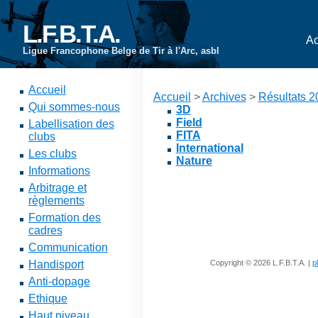
L.F.B.T.A.
Ac
Ligue Francophone Belge de Tir à l'Arc, asbl
Accueil
Accueil
>
Archives
>
Résultats 
Qui sommes-nous
3D
Field
Labellisation des
FITA
clubs
International
Les clubs
Nature
Informations
Arbitrage et
règlements
Formation des
cadres
Communication
Handisport
Copyright © 2026 L.F.B.T.A. |
p
Anti-dopage
Ethique
Haut niveau