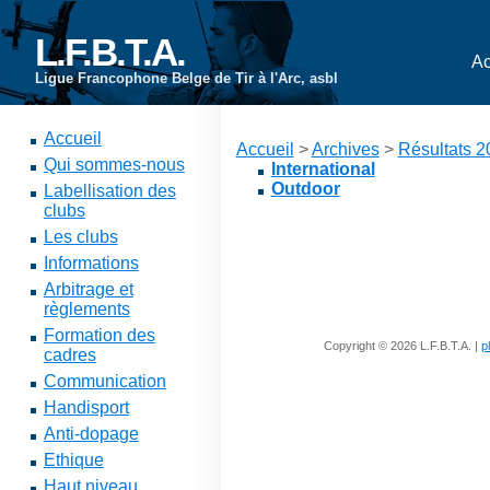
L.F.B.T.A.
Ac
Ligue Francophone Belge de Tir à l'Arc, asbl
Accueil
Accueil
>
Archives
>
Résultats 
Qui sommes-nous
International
Outdoor
Labellisation des
clubs
Les clubs
Informations
Arbitrage et
règlements
Formation des
Copyright © 2026 L.F.B.T.A. |
p
cadres
Communication
Handisport
Anti-dopage
Ethique
Haut niveau