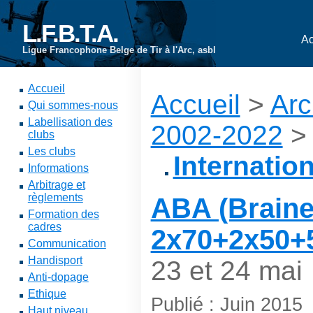
L.F.B.T.A.
Ac
Ligue Francophone Belge de Tir à l'Arc, asbl
Accueil
Accueil
>
Arc
Qui sommes-nous
Labellisation des
2002-2022
>
clubs
Les clubs
Internation
Informations
Arbitrage et
règlements
ABA (Braine 
Formation des
cadres
2x70+2x50+
Communication
Handisport
23 et 24 mai
Anti-dopage
Ethique
Publié : Juin 2015
Haut niveau