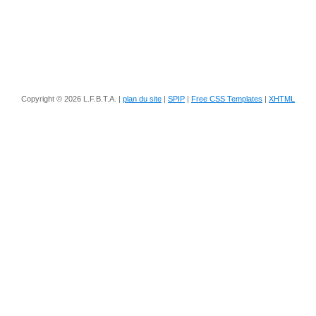
Copyright © 2026 L.F.B.T.A. |
plan du site
|
SPIP
|
Free CSS Templates
|
XHTML