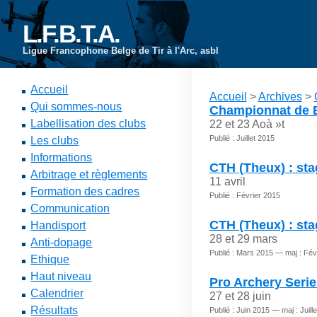
L.F.B.T.A.
Ligue Francophone Belge de Tir à l'Arc, asbl
Accueil
Accueil
>
Archives
>
Qui sommes-nous
Championnat de B
Labellisation des clubs
22 et 23 Aoà »t
Publié : Juillet 2015
Les clubs
Informations
CTH (Theux) : sta
Arbitrage et règlements
11 avril
Formation des cadres
Publié : Février 2015
Communication
CTH (Theux) : sta
Handisport
28 et 29 mars
Anti-dopage
Publié : Mars 2015 — maj : Fév
Ethique
Haut niveau
Pro Archery Serie
Calendrier
27 et 28 juin
Résultats
Publié : Juin 2015 — maj : Juill